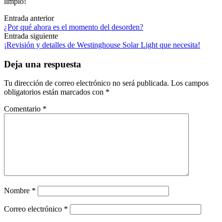
limpio!
Navegación
Entrada anterior
¿Por qué ahora es el momento del desorden?
de
Entrada siguiente
las
¡Revisión y detalles de Westinghouse Solar Light que necesita!
entradas
Deja una respuesta
Tu dirección de correo electrónico no será publicada.
Los campos
obligatorios están marcados con
*
Comentario
*
Nombre
*
Correo electrónico
*