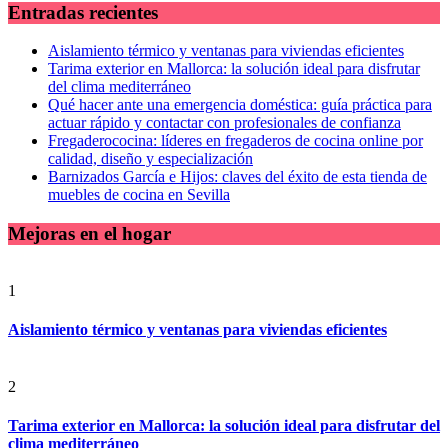
Entradas recientes
Aislamiento térmico y ventanas para viviendas eficientes
Tarima exterior en Mallorca: la solución ideal para disfrutar
del clima mediterráneo
Qué hacer ante una emergencia doméstica: guía práctica para
actuar rápido y contactar con profesionales de confianza
Fregaderococina: líderes en fregaderos de cocina online por
calidad, diseño y especialización
Barnizados García e Hijos: claves del éxito de esta tienda de
muebles de cocina en Sevilla
Mejoras en el hogar
1
Aislamiento térmico y ventanas para viviendas eficientes
2
Tarima exterior en Mallorca: la solución ideal para disfrutar del
clima mediterráneo