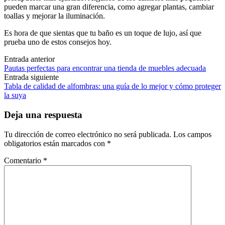
pueden marcar una gran diferencia, como agregar plantas, cambiar
toallas y mejorar la iluminación.
Es hora de que sientas que tu baño es un toque de lujo, así que
prueba uno de estos consejos hoy.
Navegación
Entrada anterior
Pautas perfectas para encontrar una tienda de muebles adecuada
de
Entrada siguiente
las
Tabla de calidad de alfombras: una guía de lo mejor y cómo proteger
la suya
entradas
Deja una respuesta
Tu dirección de correo electrónico no será publicada.
Los campos
obligatorios están marcados con
*
Comentario
*