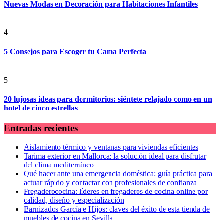
Nuevas Modas en Decoración para Habitaciones Infantiles
4
5 Consejos para Escoger tu Cama Perfecta
5
20 lujosas ideas para dormitorios: siéntete relajado como en un
hotel de cinco estrellas
Entradas recientes
Aislamiento térmico y ventanas para viviendas eficientes
Tarima exterior en Mallorca: la solución ideal para disfrutar
del clima mediterráneo
Qué hacer ante una emergencia doméstica: guía práctica para
actuar rápido y contactar con profesionales de confianza
Fregaderococina: líderes en fregaderos de cocina online por
calidad, diseño y especialización
Barnizados García e Hijos: claves del éxito de esta tienda de
muebles de cocina en Sevilla