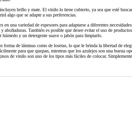
ncluyen brillo y mate. El vinilo lo tiene cubierto, ya sea que esté bus
irá algo que se adapte a sus preferencias.
bles en una variedad de espesores para adaptarse a diferentes necesidade
 y abolladuras. También es posible que desee evitar el uso de productos 
or húmedo y un detergente suave o jabón para limpiarlo.
 en forma de láminas como de losetas, lo que le brinda la libertad de ele
ácilmente para que quepan, mientras que los azulejos son una buena op
pisos de vinilo son uno de los tipos más fáciles de colocar. Simplemente 