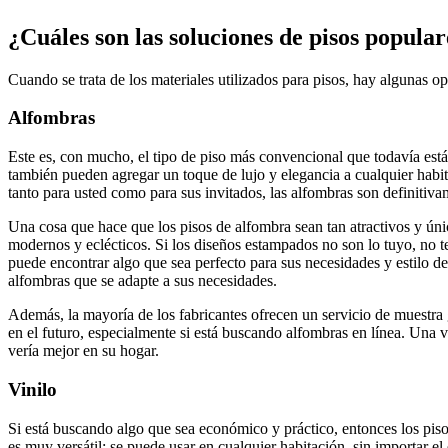
¿Cuáles son las soluciones de pisos popular
Cuando se trata de los materiales utilizados para pisos, hay algunas o
Alfombras
Este es, con mucho, el tipo de piso más convencional que todavía est
también pueden agregar un toque de lujo y elegancia a cualquier habit
tanto para usted como para sus invitados, las alfombras son definitiv
Una cosa que hace que los pisos de alfombra sean tan atractivos y úni
modernos y eclécticos. Si los diseños estampados no son lo tuyo, no t
puede encontrar algo que sea perfecto para sus necesidades y estilo de
alfombras que se adapte a sus necesidades.
Además, la mayoría de los fabricantes ofrecen un servicio de muestra g
en el futuro, especialmente si está buscando alfombras en línea. Una 
vería mejor en su hogar.
Vinilo
Si está buscando algo que sea económico y práctico, entonces los piso
es muy versátil: se puede usar en cualquier habitación, sin importar el e