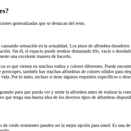
es?
pciones generalizadas que se destacan del resto.
á causando sensación en la actualidad. Los pisos de alfombra duraderos
ación. Sin él, el espacio puede sentirse demasiado frío, vacío o desola
amente una excelente manera de hacerlo.
cos es que vienen en muchos estilos y colores diferentes. Puede encontr
e preocupes, también hay muchas alfombras de colores sólidos para eleg
 vida. Por lo tanto, incluso si tiene algunos requisitos específicos o d
ratuito para que pueda ver y sentir la alfombra antes de realizar la co
vez que tenga una buena idea de los diversos tipos de alfombras dispon
s de vinilo resistentes pueden ser la mejor opción para usted. Es una d
stilo.