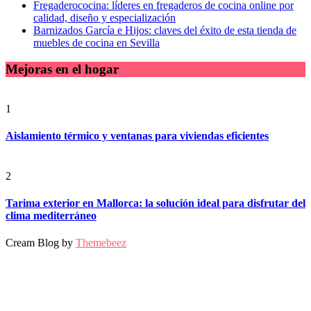
Fregaderococina: líderes en fregaderos de cocina online por
calidad, diseño y especialización
Barnizados García e Hijos: claves del éxito de esta tienda de
muebles de cocina en Sevilla
Mejoras en el hogar
1
Aislamiento térmico y ventanas para viviendas eficientes
2
Tarima exterior en Mallorca: la solución ideal para disfrutar del
clima mediterráneo
Cream Blog by
Themebeez