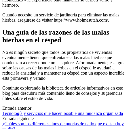
hermoso.
Cuando necesite un servicio de jardinería para eliminar las malas
hierbas, asegúrese de visitar https://www.holmesutah.com/.
Una guía de las razones de las malas
hierbas en el césped
No es ningún secreto que todos los propietarios de viviendas
eventualmente tienen que enfrentarse a las malas hierbas que
comienzan a crecer donde no las quiere. Afortunadamente, esta guía
sobre las causas de las malas hierbas en el césped le ayudará a
reducir la ansiedad y a mantener su césped con un aspecto increíble
esta primavera y verano.
Continúe explorando la biblioteca de artículos informativos en este
blog para descubrir más contenido lleno de consejos y sugerencias
útiles sobre el estilo de vida.
Navegación
Entrada anterior
Tecnología y servicios que hacen posible una mudanza organizada
de
Entrada siguiente
las
¿Cuáles son los diferentes tipos de puertas de patio que existen hoy
en día?