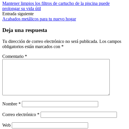
Mantener limpios los filtros de cartucho de la piscina puede
de
prolongar su vida útil
las
Entrada siguiente
Acabados metálicos para tu nuevo hogar
entradas
Deja una respuesta
Tu dirección de correo electrónico no será publicada.
Los campos
obligatorios están marcados con
*
Comentario
*
Nombre
*
Correo electrónico
*
Web