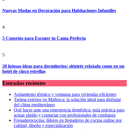
Nuevas Modas en Decoración para Habitaciones Infantiles
4
5 Consejos para Escoger tu Cama Perfecta
5
20 lujosas ideas para dormitorios: siéntete relajado como en un
hotel de cinco estrellas
Entradas recientes
Aislamiento térmico y ventanas para viviendas eficientes
Tarima exterior en Mallorca: la solución ideal para disfrutar
del clima mediterráneo
Qué hacer ante una emergencia doméstica: guía práctica para
actuar rápido y contactar con profesionales de confianza
Fregaderococina: líderes en fregaderos de cocina online por
calidad, diseño y especialización