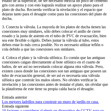
estado de la superficie, de ser necesario mezcla un poco de cemento
gris con arena y con esto lograrás realizar un apoyo plano para el
plato de ducha. Recuerda verificar la nivelación y el espacio que
dejaras tanto para el desagüe como para las conexiones del plato de
ducha.
3. Conecta la válvula. La mayoría de los platos de ducha tienen las
conexiones muy similares, sólo debes colocar el anillo de cierre
rosado y la junta de asiento en el tubo de PVC de evacuación, bien
sea este flexible o rígido. Debes juntar la válvula al tubo, estos
deben estar lo más cerca posible. No es necesario utilizar teflón o
cola debido a que las conexiones son similares.
4. Coloca el plato y la válvula sifónica. Es común que las antiguas
conexiones caigan directamente al bote sifónico en el cuarto de
baños, de ser así no necesitarás colocar alguna otra válvula. Pero,
existen casos donde las conexiones son tan antiguas que poseen un
tubo de evacuación general, de ser así es necesaria una válvula
sifónica que controle los malos olores. No olvides verificar la
nivelación y las conexiones antes de instalar el plato, sin olvidar que
la plataforma de este tiene su propia caída hacia el desagüe.
Navegación
Entrada anterior
Los mejores ladrillos para construir un muro de jardín en casa.
de
Entrada siguiente
10 factores a considerar al elegir un dispositivo de CCTV para su