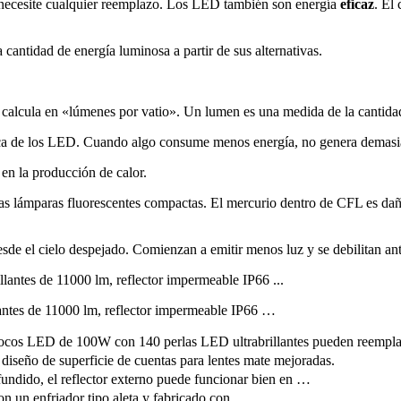
 necesite cualquier reemplazo. Los LED también son energía
eficaz
. El
 cantidad de energía luminosa a partir de sus alternativas.
 calcula en «lúmenes por vatio». Un lumen es una medida de la cantidad 
ética de los LED. Cuando algo consume menos energía, no genera demas
en la producción de calor.
las lámparas fluorescentes compactas. El mercurio dentro de CFL es dañ
 el cielo despejado. Comienzan a emitir menos luz y se debilitan ant
lantes de 11000 lm, reflector impermeable IP66 …
D de 100W con 140 perlas LED ultrabrillantes pueden reempl
 superficie de cuentas para lentes mate mejoradas.
undido, el reflector externo puede funcionar bien en …
n enfriador tipo aleta y fabricado con …