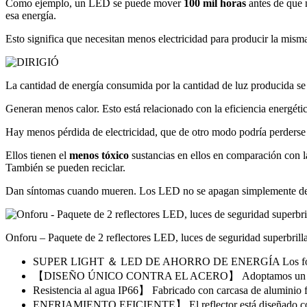
Como ejemplo, un LED se puede mover
100 mil horas
antes de que
esa energía.
Esto significa que necesitan menos electricidad para producir la misma
La cantidad de energía consumida por la cantidad de luz producida se
Generan menos calor. Esto está relacionado con la eficiencia energ
Hay menos pérdida de electricidad, que de otro modo podría perderse 
Ellos tienen el
menos tóxico
sustancias en ellos en comparación con 
También se pueden reciclar.
Dan síntomas cuando mueren. Los LED no se apagan simplemente desde
Onforu – Paquete de 2 reflectores LED, luces de seguridad superbril
SUPER LIGHT ＆ LED DE AHORRO DE ENERGÍA Los focos LE
【DISEÑO ÚNICO CONTRA EL ACERO】 Adoptamos un diseño de
Resistencia al agua IP66】 Fabricado con carcasa de aluminio f
ENFRIAMIENTO EFICIENTE】 El reflector está diseñado con u