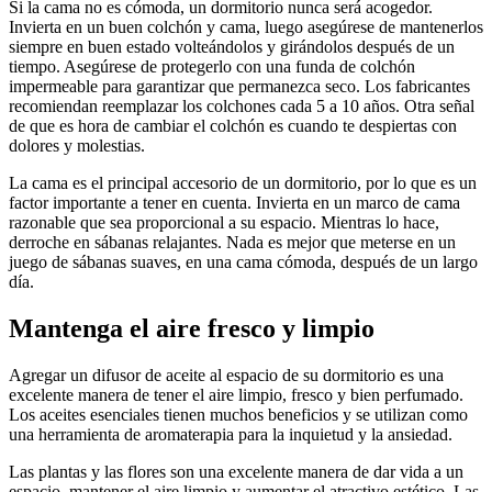
Si la cama no es cómoda, un dormitorio nunca será acogedor.
Invierta en un buen colchón y cama, luego asegúrese de mantenerlos
siempre en buen estado volteándolos y girándolos después de un
tiempo. Asegúrese de protegerlo con una funda de colchón
impermeable para garantizar que permanezca seco. Los fabricantes
recomiendan reemplazar los colchones cada 5 a 10 años. Otra señal
de que es hora de cambiar el colchón es cuando te despiertas con
dolores y molestias.
La cama es el principal accesorio de un dormitorio, por lo que es un
factor importante a tener en cuenta. Invierta en un marco de cama
razonable que sea proporcional a su espacio. Mientras lo hace,
derroche en sábanas relajantes. Nada es mejor que meterse en un
juego de sábanas suaves, en una cama cómoda, después de un largo
día.
Mantenga el aire fresco y limpio
Agregar un difusor de aceite al espacio de su dormitorio es una
excelente manera de tener el aire limpio, fresco y bien perfumado.
Los aceites esenciales tienen muchos beneficios y se utilizan como
una herramienta de aromaterapia para la inquietud y la ansiedad.
Las plantas y las flores son una excelente manera de dar vida a un
espacio, mantener el aire limpio y aumentar el atractivo estético. Las