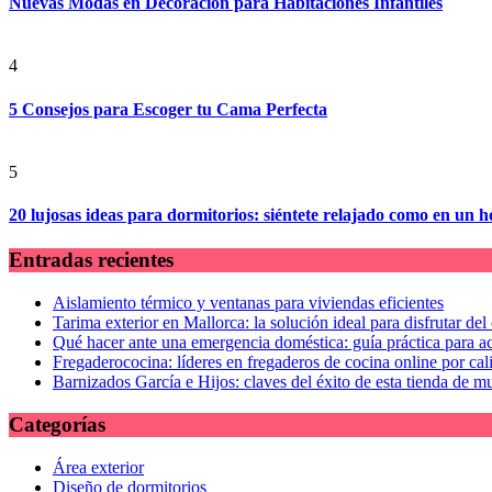
Nuevas Modas en Decoración para Habitaciones Infantiles
4
5 Consejos para Escoger tu Cama Perfecta
5
20 lujosas ideas para dormitorios: siéntete relajado como en un ho
Entradas recientes
Aislamiento térmico y ventanas para viviendas eficientes
Tarima exterior en Mallorca: la solución ideal para disfrutar de
Qué hacer ante una emergencia doméstica: guía práctica para ac
Fregaderococina: líderes en fregaderos de cocina online por cal
Barnizados García e Hijos: claves del éxito de esta tienda de m
Categorías
Área exterior
Diseño de dormitorios