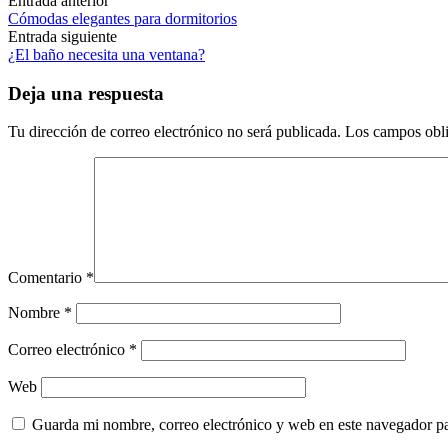
Navegación
Entrada anterior
Cómodas elegantes para dormitorios
de
Entrada siguiente
las
¿El baño necesita una ventana?
entradas
Deja una respuesta
Tu dirección de correo electrónico no será publicada.
Los campos obli
Comentario
*
Nombre
*
Correo electrónico
*
Web
Guarda mi nombre, correo electrónico y web en este navegador p