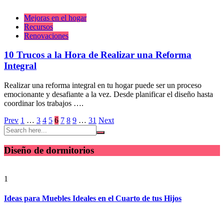
Mejoras en el hogar
Recursos
Renovaciones
10 Trucos a la Hora de Realizar una Reforma
Integral
Realizar una reforma integral en tu hogar puede ser un proceso
emocionante y desafiante a la vez. Desde planificar el diseño hasta
coordinar los trabajos ….
Paginación
Prev
1
…
3
4
5
6
7
8
9
…
31
Next
de
entradas
Diseño de dormitorios
1
Ideas para Muebles Ideales en el Cuarto de tus Hijos