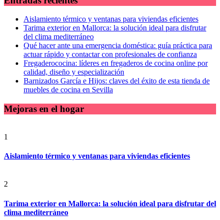
Entradas recientes
Aislamiento térmico y ventanas para viviendas eficientes
Tarima exterior en Mallorca: la solución ideal para disfrutar
del clima mediterráneo
Qué hacer ante una emergencia doméstica: guía práctica para
actuar rápido y contactar con profesionales de confianza
Fregaderococina: líderes en fregaderos de cocina online por
calidad, diseño y especialización
Barnizados García e Hijos: claves del éxito de esta tienda de
muebles de cocina en Sevilla
Mejoras en el hogar
1
Aislamiento térmico y ventanas para viviendas eficientes
2
Tarima exterior en Mallorca: la solución ideal para disfrutar del
clima mediterráneo