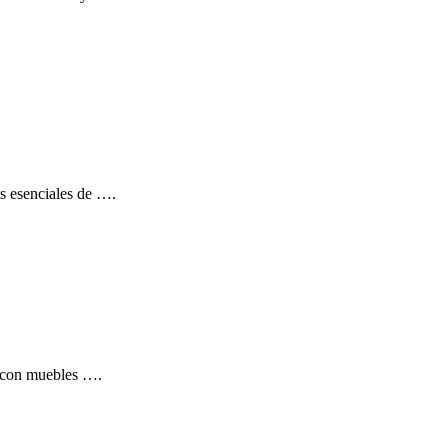
os esenciales de ….
r con muebles ….