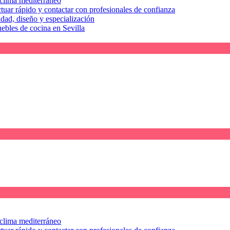
l clima mediterráneo
tuar rápido y contactar con profesionales de confianza
idad, diseño y especialización
uebles de cocina en Sevilla
l clima mediterráneo