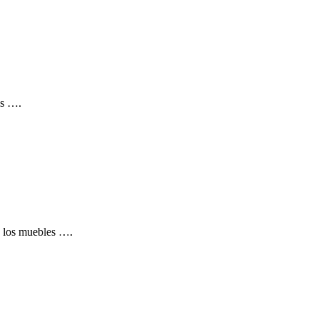
es ….
, los muebles ….