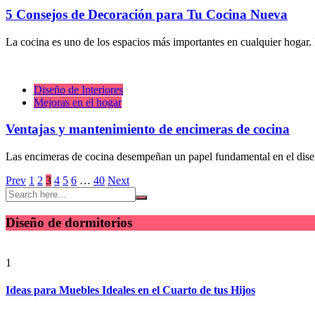
5 Consejos de Decoración para Tu Cocina Nueva
La cocina es uno de los espacios más importantes en cualquier hogar.
Diseño de Interiores
Mejoras en el hogar
Ventajas y mantenimiento de encimeras de cocina
Las encimeras de cocina desempeñan un papel fundamental en el diseño
Paginación
Prev
1
2
3
4
5
6
…
40
Next
de
entradas
Diseño de dormitorios
1
Ideas para Muebles Ideales en el Cuarto de tus Hijos