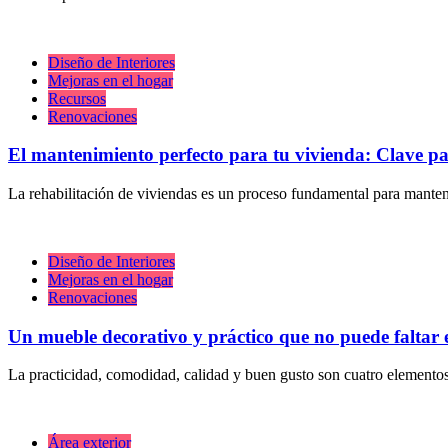
Diseño de Interiores
Mejoras en el hogar
Recursos
Renovaciones
El mantenimiento perfecto para tu vivienda: Clave par
La rehabilitación de viviendas es un proceso fundamental para manten
Diseño de Interiores
Mejoras en el hogar
Renovaciones
Un mueble decorativo y práctico que no puede faltar 
La practicidad, comodidad, calidad y buen gusto son cuatro elemento
Área exterior