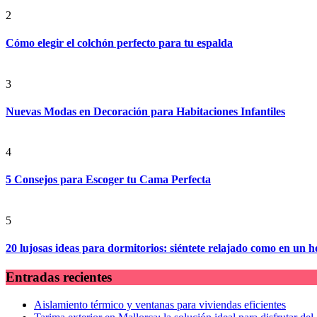
2
Cómo elegir el colchón perfecto para tu espalda
3
Nuevas Modas en Decoración para Habitaciones Infantiles
4
5 Consejos para Escoger tu Cama Perfecta
5
20 lujosas ideas para dormitorios: siéntete relajado como en un ho
Entradas recientes
Aislamiento térmico y ventanas para viviendas eficientes